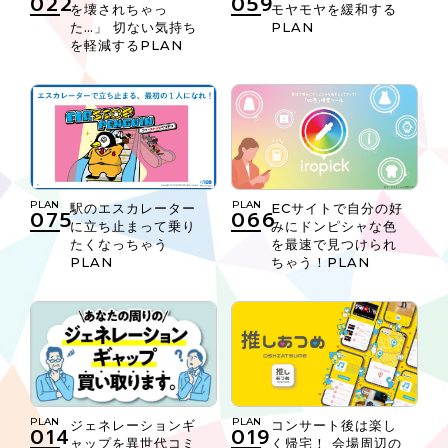
022
059
を壊されちゃっ
モヤモヤを緩和する
た…」 切ない気持ち
PLAN
を軽減するPLAN
PLAN
PLAN
駅のエスカレーター
ECサイトで自分の好
075
066
に立ち止まって乗り
みにドンピシャな色
たくなっちゃう
を最速で見つけられ
PLAN
ちゃう！PLAN
PLAN
PLAN
ジェネレーションギ
コンサート後は楽し
014
019
ャップを異世代コミ
く帰宅！ 会場周辺の