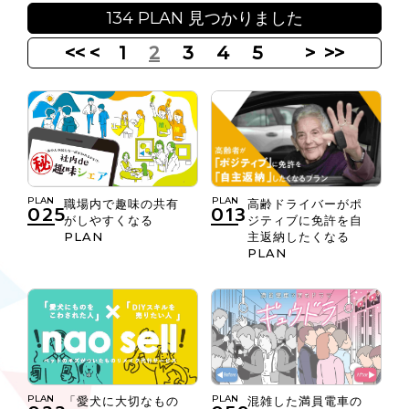
134 PLAN 見つかりました
<<
<
1
2
3
4
5
>
>>
PLAN
PLAN
高齢ドライバーがポ
職場内で趣味の共有
013
025
ジティブに免許を自
がしやすくなる
主返納したくなる
PLAN
PLAN
PLAN
PLAN
「愛犬に大切なもの
混雑した満員電車の