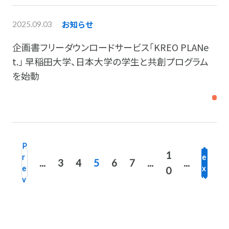
お知らせ
2025.09.03
企画書フリーダウンロードサービス「KREO PLANe
t.」 早稲田大学、日本大学の学生と共創プログラム
を始動
P
N
1
r
e
...
3
4
5
6
7
...
...
e
x
0
v
t