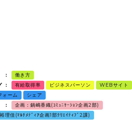
働き方
グ
有給取得率
ビジネスパーソン
WEBサイト
フォーム
シェア
企画：鍋嶋香織(ｺﾐｭﾆｹｰｼｮﾝ企画2部)
理佳(ﾏﾙﾁﾒﾃﾞｨｱ企画1部ｸﾘｴｲﾃｨﾌﾞ2課)