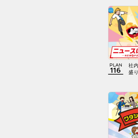
PLAN
社
116
盛り