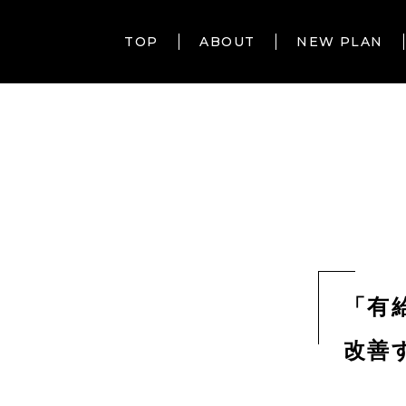
TOP
ABOUT
NEW PLAN
「有
改善