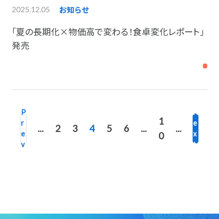
お知らせ
2025.12.05
「夏の長期化×物価高で変わる！食卓変化レポート」
発売
P
N
1
r
e
...
2
3
4
5
6
...
...
e
x
0
v
t