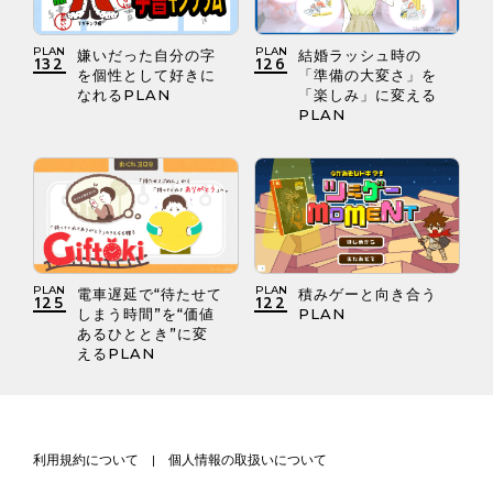
PLAN
PLAN
嫌いだった自分の字
結婚ラッシュ時の
132
126
を個性として好きに
「準備の大変さ」を
なれるPLAN
「楽しみ」に変える
PLAN
PLAN
PLAN
電車遅延で“待たせて
積みゲーと向き合う
125
122
しまう時間”を“価値
PLAN
あるひととき”に変
えるPLAN
利用規約について
|
個人情報の取扱いについて