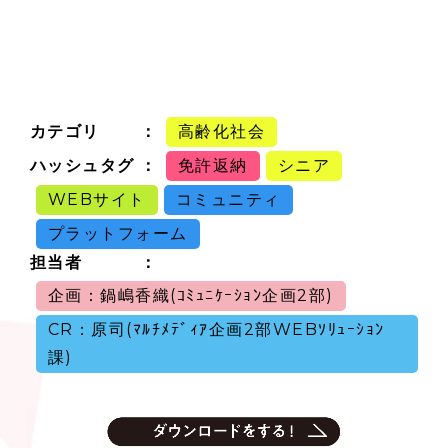
カテゴリ
高齢化社会
ハッシュタグ
免許返納
シニア
WEBサイト
コミュニティ
プラットフォーム
担当者
企画：鍋嶋香織(ｺﾐｭﾆｹｰｼｮﾝ企画2部)
CR：原司(ﾏﾙﾁﾒﾃﾞｨｱ企画2部WEBｿﾘｭｰｼｮﾝ
課)