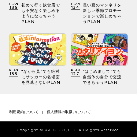
PLAN
PLAN
初めて行く飲食店で
長い夏のマンネリを
135
134
も不安なく楽しめる
新しい季節プロモー
ようになっちゃう
ションで楽しめちゃ
PLAN
うPLAN
PLAN
PLAN
“ながら見”でも絶対
“はじめまして”でも
133
127
にサッカーの名場面
自然体の自分で交流
を見逃さないPLAN
できちゃうPLAN
利用規約について
|
個人情報の取扱いについて
Copyright © KREO CO.,LTD. All Rights Reserved.