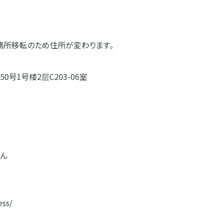
務所移転のため住所が変わります。
号1号楼2层C203-06室
ん
ess/