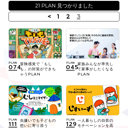
21 PLAN 見つかりました
<
1
2
3
PLAN
PLAN
冒険感覚で「もし
家族みんなが率先し
074
045
も」の対策ができち
て家事がしたくなる
ゃうPLAN
PLAN
PLAN
PLAN
虫嫌いでも子どもの
一人暮らしの自炊の
111
129
想いに寄り添う
モチベーションを高