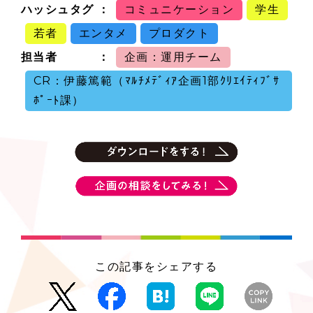
ハッシュタグ
コミュニケーション
学生
若者
エンタメ
プロダクト
担当者
企画：運用チーム
CR：伊藤篤範（ﾏﾙﾁﾒﾃﾞｨｱ企画1部ｸﾘｴｲﾃｨﾌﾞｻ
ﾎﾟｰﾄ課）
この記事をシェアする