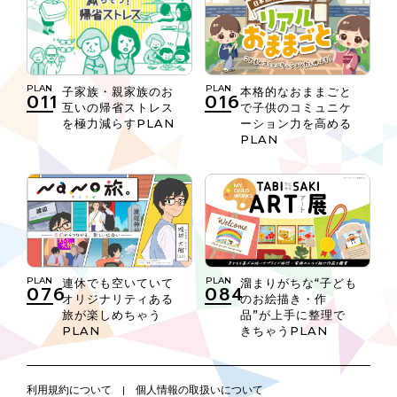
PLAN
PLAN
本格的なおままごと
子家族・親家族のお
016
011
で子供のコミュニケ
互いの帰省ストレス
ーション力を高める
を極力減らすPLAN
PLAN
PLAN
PLAN
連休でも空いていて
溜まりがちな“子ども
076
084
オリジナリティある
のお絵描き・作
旅が楽しめちゃう
品”が上手に整理で
PLAN
きちゃうPLAN
利用規約について
|
個人情報の取扱いについて