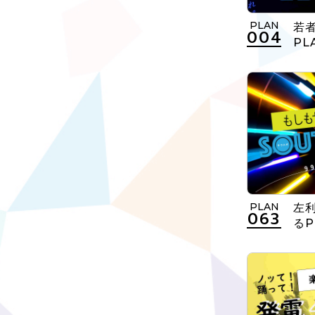
PLAN
若
004
PL
PLAN
左
063
るP