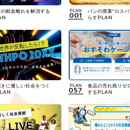
PLAN
者の献血離れを解消する
パンの廃棄“ロスパ
001
AN
らすPLAN
PLAN
利きに優しい社会をつく
食品の売れ残りゼ
057
LAN
するPLAN