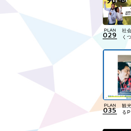
PLAN
社
029
くつ
PLAN
観
035
るP