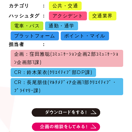
カテゴリ
公共・交通
ハッシュタグ
アクシデント
交通業界
電車・バス
通勤・通学
プラットフォーム
ポイント・マイル
担当者
企画：窪田雅聡(ｺﾐｭﾆｹｰｼｮﾝ企画2部ｺﾐｭﾆｹｰｼｮ
ﾝ企画部1課)
CR：鈴木茉衣(ｸﾘｴｲﾃｨﾌﾞ部DP課)
CR：長尾朋佳(ﾏﾙﾁﾒﾃﾞｨｱ企画1部ｸﾘｴｲﾃｨﾌﾞ・
ﾌﾟﾗｲﾏﾘｰ課)