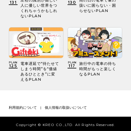
131
130
人に優しい世界をつ
扱いに困らない・困
くれちゃうかもしれ
らせないPLAN
ないPLAN
PLAN
PLAN
電車遅延で“待たせて
旅行中の電車の待ち
125
117
しまう時間”を“価値
時間がもっと楽しく
あるひととき”に変
なるPLAN
えるPLAN
利用規約について
|
個人情報の取扱いについて
Copyright © KREO CO.,LTD. All Rights Reserved.